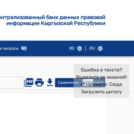
ентрализованный банк данных правовой
информации Кыргызской Республики
|
KG
RU
е запросы
Ошибка в тексте?
Выделите ее мышкой!
Сравнение
OPEN
DATA
И нажмите:
Сюда
Загрузить цитату