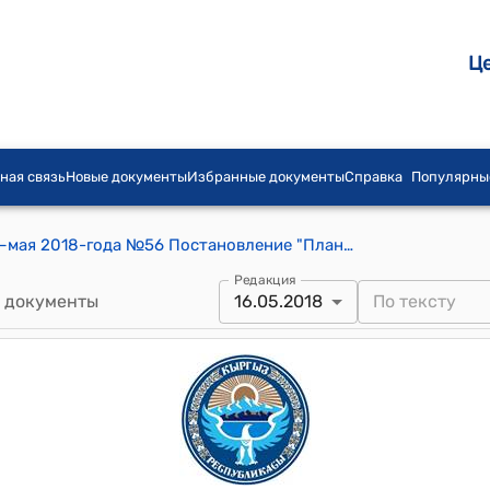
Ц
ная связь
Новые документы
Избранные документы
Справка
Популярны
Ала-Арчинский айылный кенеш от 16–мая 2018-года №56 Постановление "План использование пастбищ на 2018-2022 года"
Редакция
 документы
16.05.2018