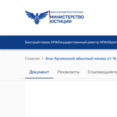
КЫРГЫЗСКАЯ РЕСПУБЛИКА
МИНИСТЕРСТВО
ЮСТИЦИИ
Быстрый поиск НПА
Государственный реестр НПА
Обрат
›
Главная
Документ
Реквизиты
Ссылающиеся