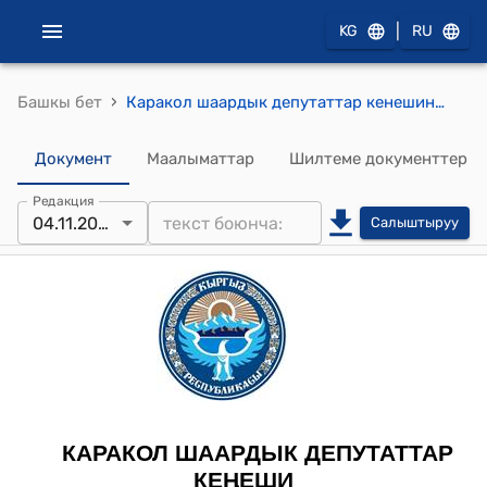
|
KG
RU
›
Башкы бет
Каракол шаардык депутаттар кенешинин 2019-жылдын 04-ноябрындагы №27-30/6 "Жаңы мусулман бейитин курчоо үчүн акча каражатын бѳлүп берүү жѳнүндѳ" токтому
Документ
Маалыматтар
Шилтеме документтер
Редакция
04.11.2019
Салыштыруу