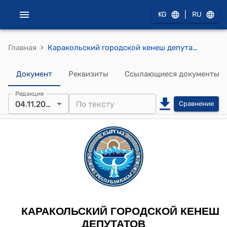
|
KG
RU
›
Главная
Каракольский городской кенеш депутатов от 04 ноября 2019 года №27-30/6 Постановление "О выделении денежных средств на ограждение нового мусульманского кладбища"
Документ
Реквизиты
Ссылающиеся документы
Редакция
04.11.2019
Сравнение