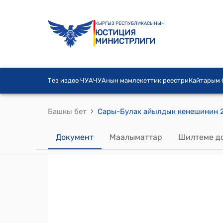
КЫРГЫЗ РЕСПУБЛИКАСЫНЫН
ЮСТИЦИЯ
МИНИСТРЛИГИ
Тез издөө ЧУА
ЧУАнын мамлекеттик реестри
Кайтарым
›
Башкы бет
Документ
Маалыматтар
Шилтеме д