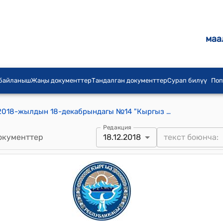
маа
 байланыш
Жаңы документтер
Тандалган документтер
Сурап билүү
Поп
Сары-Булак айылдык кенешинин 2018-жылдын 18-декабрындагы №14 "Кыргыз Республикасынын жергиликтүү өз алдынча башкаруу органдарынын бузуулар жөнүндө иштерди кароо боюнча комиссиялары тууралуу Типтүү жобону бекитүү жѳнүндѳ" токтому
Редакция
окументтер
18.12.2018