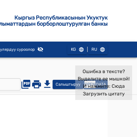
Кыргыз Республикасынын Укуктук
лыматтардын борборлоштурулган банкы
|
KG
RU
улярдуу суроолор
Ошибка в тексте?
Выделите ее мышкой!
Салыштыруу
OPEN
DATA
И нажмите:
Сюда
Загрузить цитату