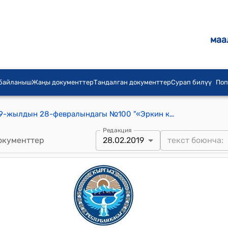
маа
 байланыш
Жаңы документтер
Тандалган документтер
Сурап билүү
Поп
Шопоков шаардык кенешинин 2019-жылдын 28-февралындагы №100 "«Эркин калган эсепттин негизинде акча каражатын бѳлүп берүү жѳнүндѳ»" токтому
Редакция
окументтер
28.02.2019