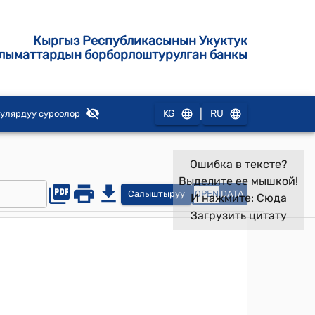
Кыргыз Республикасынын Укуктук
лыматтардын борборлоштурулган банкы
|
KG
RU
улярдуу суроолор
Ошибка в тексте?
Выделите ее мышкой!
Салыштыруу
OPEN
DATA
И нажмите:
Сюда
Загрузить цитату