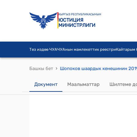
КЫРГЫЗ РЕСПУБЛИКАСЫНЫН
ЮСТИЦИЯ
МИНИСТРЛИГИ
Тез издөө ЧУА
ЧУАнын мамлекеттик реестри
Кайтарым
›
Башкы бет
Документ
Маалыматтар
Шилтеме д