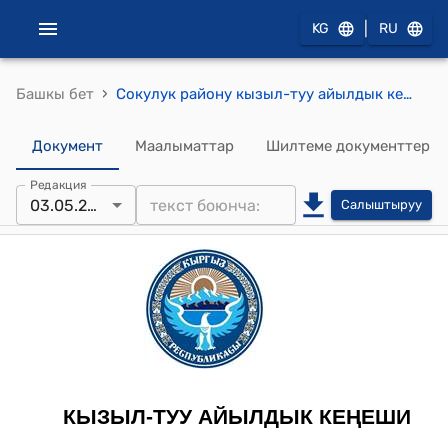
|
KG
RU
›
Башкы бет
Сокулук району кызыл-туу айылдык кенешинин 2019-жылдын 03-майындагы №13 “Кызыл-Туу айыл аймагындагы жаңы конуштарга ысым ыйгаруу жөнүндө” токтому
Документ
Маалыматтар
Шилтеме документтер
Редакция
03.05.2019
Салыштыруу