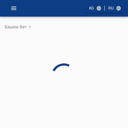
|
KG
RU
›
Башкы бет