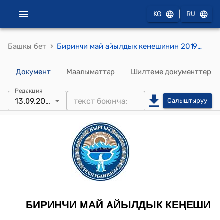
|
KG
RU
›
Башкы бет
Биринчи май айылдык кенешинин 2019-жылдын 13-сентябрындагы №82 №“Боз үйдү ижарага берүү жөнүндө”" токтому
Документ
Маалыматтар
Шилтеме документтер
Редакция
13.09.2019
Салыштыруу