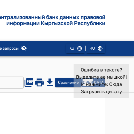
ентрализованный банк данных правовой
информации Кыргызской Республики
|
KG
RU
е запросы
Ошибка в тексте?
Выделите ее мышкой!
Сравнение
OPEN
DATA
И нажмите:
Сюда
Загрузить цитату