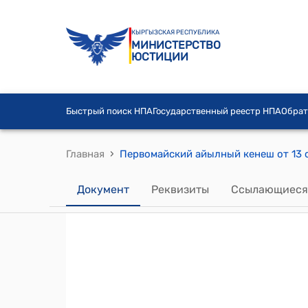
КЫРГЫЗСКАЯ РЕСПУБЛИКА
МИНИСТЕРСТВО
ЮСТИЦИИ
Быстрый поиск НПА
Государственный реестр НПА
Обрат
›
Главная
Документ
Реквизиты
Ссылающиеся