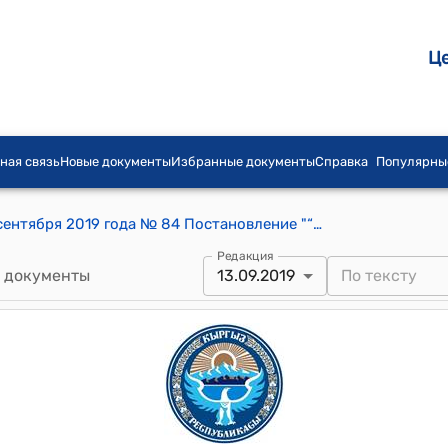
Ц
ная связь
Новые документы
Избранные документы
Справка
Популярны
Первомайский айылный кенеш от 13 сентября 2019 года № 84 Постановление "“О выделении демонтированных строительных материалов”"
Редакция
 документы
13.09.2019