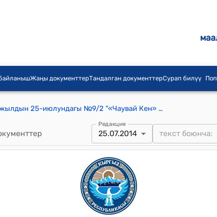
маа
 байланыш
Жаңы документтер
Тандалган документтер
Сурап билүү
Поп
Чаувай айылдык кеңешинин 2014-жылдын 25-июлундагы №9/2 "«Чаувай Кен» ЖЧК сынын генералдык директору О.Ботобаевдин 2014-жылдын 3-июлундагы №25 сандуу катын кароо жөнүндө" токтому
Редакция
окументтер
25.07.2014