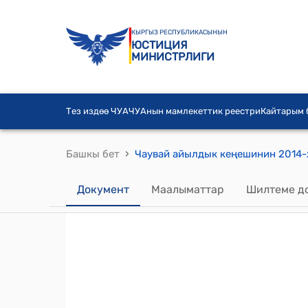
КЫРГЫЗ РЕСПУБЛИКАСЫНЫН
ЮСТИЦИЯ
МИНИСТРЛИГИ
Тез издөө ЧУА
ЧУАнын мамлекеттик реестри
Кайтарым
›
Башкы бет
Документ
Маалыматтар
Шилтеме д