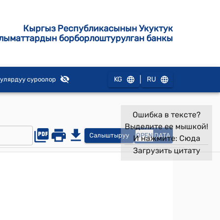
Кыргыз Республикасынын Укуктук
лыматтардын борборлоштурулган банкы
|
KG
RU
улярдуу суроолор
Ошибка в тексте?
Выделите ее мышкой!
Салыштыруу
OPEN
DATA
И нажмите:
Сюда
Загрузить цитату