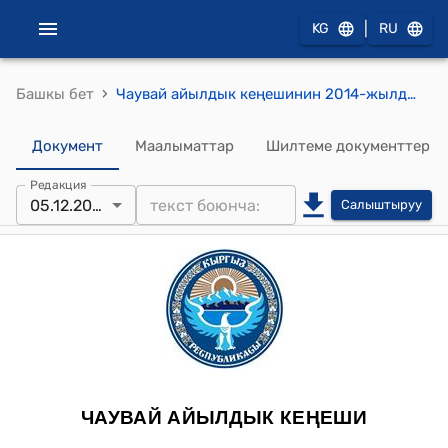
|
KG
RU
›
Башкы бет
Чаувай айылдык кеңешинин 2014-жылдын 05-декабрындагы №12/2 "Чаувай айылдык Кеңешинин 2015-жылдагы кирешелердин коэффицентин бекитүү жөнүндө" токтому
Документ
Маалыматтар
Шилтеме документтер
Редакция
05.12.2014
Салыштыруу