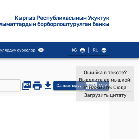
Кыргыз Республикасынын Укуктук
лыматтардын борборлоштурулган банкы
|
KG
RU
улярдуу суроолор
Ошибка в тексте?
Выделите ее мышкой!
Салыштыруу
OPEN
DATA
И нажмите:
Сюда
Загрузить цитату