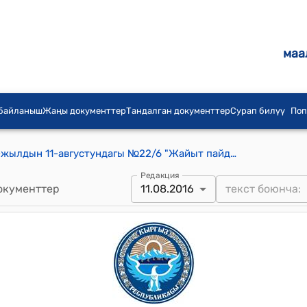
маа
 байланыш
Жаңы документтер
Тандалган документтер
Сурап билүү
Поп
Бирлик айылдык кеңешинин 2016-жылдын 11-августундагы №22/6 "Жайыт пайдалануучулар бирикмесинин аткарып жаткан иштери жана Бирлик айыл өкмөтүнүн жайыт чек араларын тактоо жөнүндө" токтому
Редакция
окументтер
11.08.2016