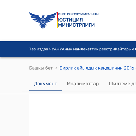
КЫРГЫЗ РЕСПУБЛИКАСЫНЫН
ЮСТИЦИЯ
МИНИСТРЛИГИ
Тез издөө ЧУА
ЧУАнын мамлекеттик реестри
Кайтарым
›
Башкы бет
Документ
Маалыматтар
Шилтеме д