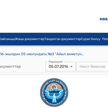
маа
 байланыш
Жаңы документтер
Тандалган документтер
Сурап билүү
Поп
Ак-Турпак айылдык кеңешинин 2016-жылдын 05-июлундагы №3 "Айыл өкмөтүнүн мамлекеттик фондунун жерлерин кайрадан өзгөртүп түзүп инвентаризациялоо жөнүндө" токтому
Редакция
окументтер
05.07.2016