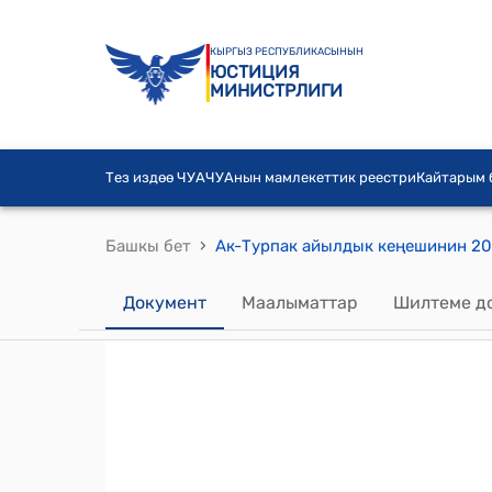
КЫРГЫЗ РЕСПУБЛИКАСЫНЫН
ЮСТИЦИЯ
МИНИСТРЛИГИ
Тез издөө ЧУА
ЧУАнын мамлекеттик реестри
Кайтарым
›
Башкы бет
Документ
Маалыматтар
Шилтеме д