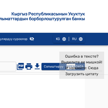
Кыргыз Республикасынын Укуктук
лыматтардын борборлоштурулган банкы
|
KG
RU
улярдуу суроолор
Ошибка в тексте?
Выделите ее мышкой!
Салыштыруу
OPEN
DATA
И нажмите:
Сюда
Загрузить цитату