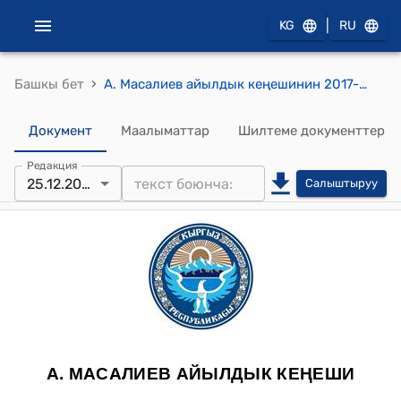
|
KG
RU
›
Башкы бет
А. Масалиев айылдык кеңешинин 2017-жылдын 25-декабрындагы №14/6 "А.Масалиев айыл өкмөтүнүн 2017-жылдын бюджетине өзгөртүү киргизүү жөнүндө" токтому
Документ
Маалыматтар
Шилтеме документтер
Редакция
25.12.2017
Салыштыруу