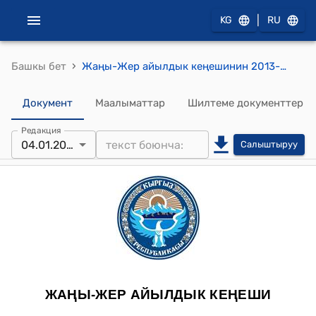
|
KG
RU
›
Башкы бет
Жаңы-Жер айылдык кеңешинин 2013-жылдын 04-январындагы №2 "Жаңыжер айылдык кеңешинин регламентин бекиттүү жөнүндө" токтому
Документ
Маалыматтар
Шилтеме документтер
Редакция
04.01.2013
Салыштыруу