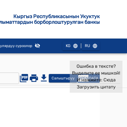
Кыргыз Республикасынын Укуктук
лыматтардын борборлоштурулган банкы
|
KG
RU
улярдуу суроолор
Ошибка в тексте?
Выделите ее мышкой!
Салыштыруу
OPEN
DATA
И нажмите:
Сюда
Загрузить цитату