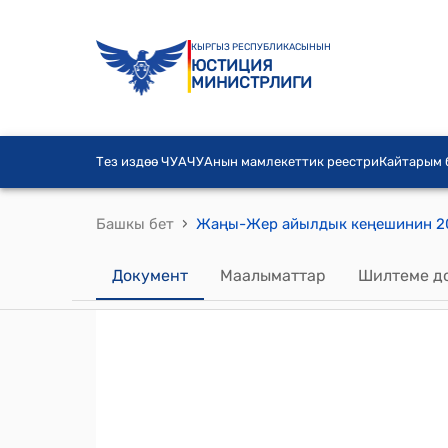
КЫРГЫЗ РЕСПУБЛИКАСЫНЫН
ЮСТИЦИЯ
МИНИСТРЛИГИ
Тез издөө ЧУА
ЧУАнын мамлекеттик реестри
Кайтарым
›
Башкы бет
Документ
Маалыматтар
Шилтеме д