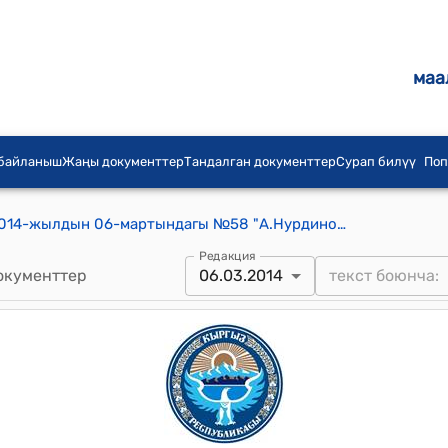
маа
 байланыш
Жаңы документтер
Тандалган документтер
Сурап билүү
Поп
Жаңы-Жер айылдык кеңешинин 2014-жылдын 06-мартындагы №58 "А.Нурдинованын арызын кароо жонундо" токтому
Редакция
окументтер
06.03.2014