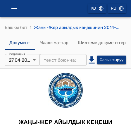
|
KG
RU
›
Башкы бет
Жаңы-Жер айылдык кеңешинин 2014-жылдын 27-апрелиндеги №61 "Амираев Эмилдин арызын кароо жонундо" токтому
Документ
Маалыматтар
Шилтеме документтер
Редакция
27.04.2014
Салыштыруу