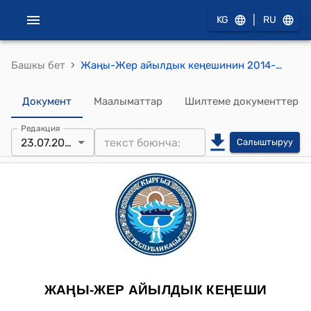
|
KG
RU
›
Башкы бет
Жаңы-Жер айылдык кеңешинин 2014-жылдын 23-июлундагы №70 "Арыздарды кароо жонундо" токтому
Документ
Маалыматтар
Шилтеме документтер
Редакция
23.07.2014
Салыштыруу