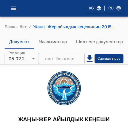
|
KG
RU
›
Башкы бет
Жаңы-Жер айылдык кеңешинин 2015-жылдын 05-февралындагы №85 "КБФнын жерлерин убактылуу жана узук моонотуу ижарага беруу жонундо" токтому
Документ
Маалыматтар
Шилтеме документтер
Редакция
05.02.2015
Салыштыруу