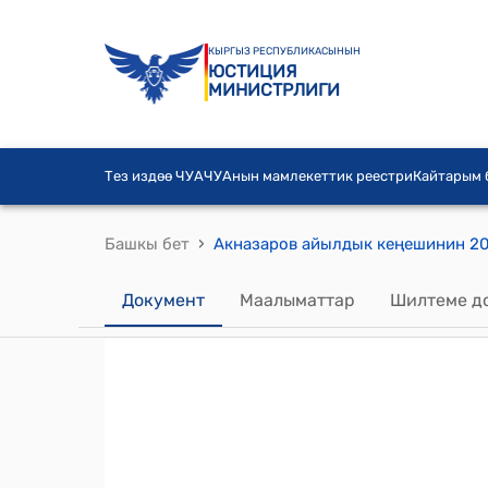
КЫРГЫЗ РЕСПУБЛИКАСЫНЫН
ЮСТИЦИЯ
МИНИСТРЛИГИ
Тез издөө ЧУА
ЧУАнын мамлекеттик реестри
Кайтарым
›
Башкы бет
Документ
Маалыматтар
Шилтеме д