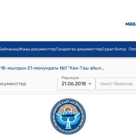
маа
 байланыш
Жаңы документтер
Тандалган документтер
Сурап билүү
Поп
Акназаров айылдык кеңешинин 2018-жылдын 21-июнундагы №1 "Көк-Таш айылынын тургундарынын кайрылуусу жөнүндө" токтому
Редакция
окументтер
21.06.2018