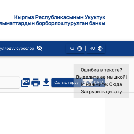
Кыргыз Республикасынын Укуктук
лыматтардын борборлоштурулган банкы
|
KG
RU
улярдуу суроолор
Ошибка в тексте?
Выделите ее мышкой!
Салыштыруу
OPEN
DATA
И нажмите:
Сюда
Загрузить цитату