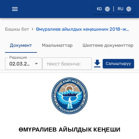
|
KG
RU
›
Башкы бет
Өмүралиев айылдык кеңешинин 2018-жылдын 02-мартындагы №57 токтому
Документ
Маалыматтар
Шилтеме документтер
Редакция
02.03.2018
Салыштыруу