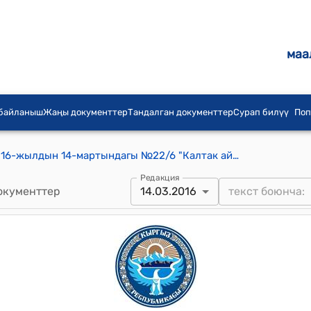
маа
 байланыш
Жаңы документтер
Тандалган документтер
Сурап билүү
Поп
Үч-Коргон айылдык кеңешинин 2016-жылдын 14-мартындагы №22/6 "Калтак айылынын «Тик-Кочо» жана «Нооруз» көчөлөрунө СССРдин жана Кыргыз Республикасынын саламаттыкты сактоонун отличниги жана мыкты кызматкери Абдурахманов Өмурбектин наамын беруу жөнундө" токтому
Редакция
окументтер
14.03.2016