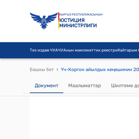
КЫРГЫЗ РЕСПУБЛИКАСЫНЫН
ЮСТИЦИЯ
МИНИСТРЛИГИ
Тез издөө ЧУА
ЧУАнын мамлекеттик реестри
Кайтарым
›
Башкы бет
Документ
Маалыматтар
Шилтеме д