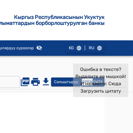
Кыргыз Республикасынын Укуктук
лыматтардын борборлоштурулган банкы
|
KG
RU
улярдуу суроолор
Ошибка в тексте?
Выделите ее мышкой!
Салыштыруу
OPEN
DATA
И нажмите:
Сюда
Загрузить цитату