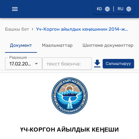
|
KG
RU
›
Башкы бет
Үч-Коргон айылдык кеңешинин 2014-жылдын 17-февралындагы №7/8 "Уч-Коргон айыл окмотунун аймагындагы таштандыларды чыгаруу жыйымын белгилоо жонундо" токтому
Документ
Маалыматтар
Шилтеме документтер
Редакция
17.02.2014
Салыштыруу