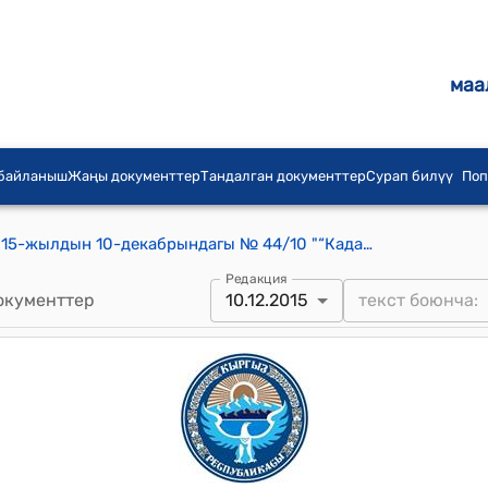
маа
 байланыш
Жаңы документтер
Тандалган документтер
Сурап билүү
Поп
Кадамжай шаардык Кеңешинин 2015-жылдын 10-декабрындагы № 44/10 "“Кадамжай коммунальщик” акционердик коомунун прейскурантыны бекитип берүү жөнүндө" токтому
Редакция
окументтер
10.12.2015