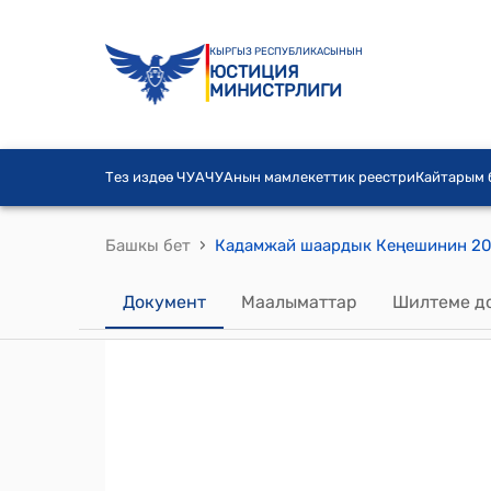
КЫРГЫЗ РЕСПУБЛИКАСЫНЫН
ЮСТИЦИЯ
МИНИСТРЛИГИ
Тез издөө ЧУА
ЧУАнын мамлекеттик реестри
Кайтарым
›
Башкы бет
Документ
Маалыматтар
Шилтеме д