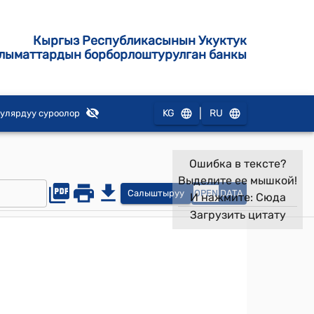
Кыргыз Республикасынын Укуктук
лыматтардын борборлоштурулган банкы
|
KG
RU
улярдуу суроолор
Ошибка в тексте?
Выделите ее мышкой!
Салыштыруу
OPEN
DATA
И нажмите:
Сюда
Загрузить цитату