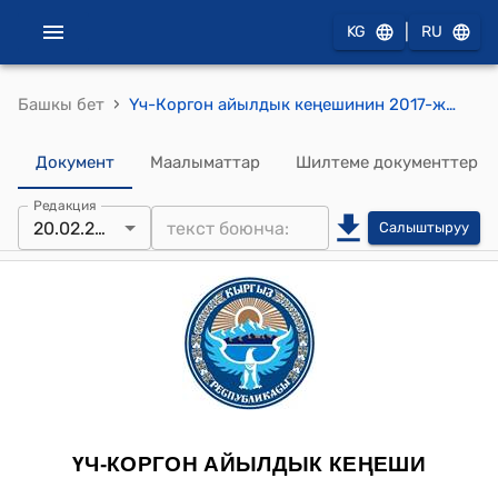
|
KG
RU
›
Башкы бет
Үч-Коргон айылдык кеңешинин 2017-жылдын 20-февралындагы №3/5 "Уч-Коргон жайыт комитетинин 2017-жылга жайыт башкаруу боюнча жылдык планын бекитүү жөнүндө" токтому
Документ
Маалыматтар
Шилтеме документтер
Редакция
20.02.2017
Салыштыруу