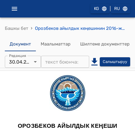
|
KG
RU
›
Башкы бет
Орозбеков айылдык кеңешинин 2016-жылдын 30-апрелиндеги №23/1 "Орозбеков айыл аймагынын айыл өкмөтү жөнүндө Жобосун бекитүү жөнүндө" токтому
Документ
Маалыматтар
Шилтеме документтер
Редакция
30.04.2016
Салыштыруу