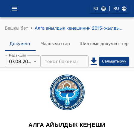
|
KG
RU
›
Башкы бет
Алга айылдык кеңешинин 2015-жылдын 07-августундагы №13 "Алга айыл өкмөтунун борборундагы курулуп жаткан кичи спорттук аянтча жөнүндө" токтому
Документ
Маалыматтар
Шилтеме документтер
Редакция
07.08.2015
Салыштыруу