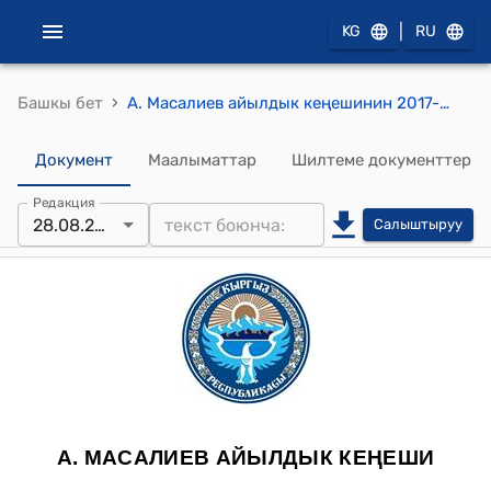
|
KG
RU
›
Башкы бет
А. Масалиев айылдык кеңешинин 2017-жылдын 28-августундагы №11/1 "2018-2020-жылдарга А.Масалиев атындагы айыл өкмөтүнүн Өнүгүү Программасын бекитүү жөнүндө" токтому
Документ
Маалыматтар
Шилтеме документтер
Редакция
28.08.2017
Салыштыруу