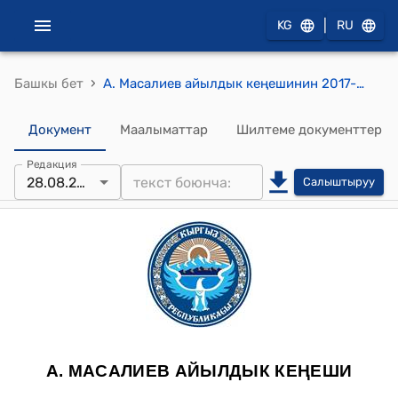
|
KG
RU
›
Башкы бет
А. Масалиев айылдык кеңешинин 2017-жылдын 28-августундагы №11/3 "Турак жай алуучу атуулдардын айыл өкмөтүнүн аймагында жашоо мөөнөтун белгилөө жөнүндө" токтому
Документ
Маалыматтар
Шилтеме документтер
Редакция
28.08.2017
Салыштыруу