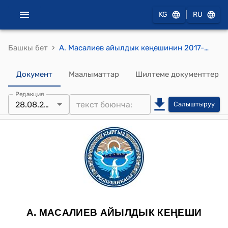
|
KG
RU
›
Башкы бет
А. Масалиев айылдык кеңешинин 2017-жылдын 28-августундагы №11/5 "Турак жай алуучу атуулдарды аныктоо боюнча түзүлгөн комиссиянын курамына депутаттарды сунуштоо жөнүндө" токтому
Документ
Маалыматтар
Шилтеме документтер
Редакция
28.08.2017
Салыштыруу