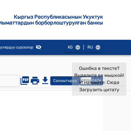
Кыргыз Республикасынын Укуктук
лыматтардын борборлоштурулган банкы
|
KG
RU
улярдуу суроолор
Ошибка в тексте?
Выделите ее мышкой!
Салыштыруу
OPEN
DATA
И нажмите:
Сюда
Загрузить цитату