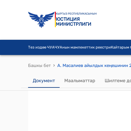
КЫРГЫЗ РЕСПУБЛИКАСЫНЫН
ЮСТИЦИЯ
МИНИСТРЛИГИ
Тез издөө ЧУА
ЧУАнын мамлекеттик реестри
Кайтарым
›
Башкы бет
Документ
Маалыматтар
Шилтеме д