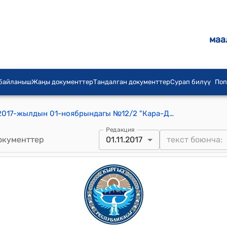
маа
 байланыш
Жаңы документтер
Тандалган документтер
Сурап билүү
Поп
А. Масалиев айылдык кеңешинин 2017-жылдын 01-ноябрындагы №12/2 "Кара-Дөбө айылынын Кожокайыр каналынын түндүк тарабындагы 48,0 га кайрак жер аянтын калктуу конуштар категориясына которуп жаткандыгына байланшытуу ген план түзүү үчүн Ош шаарындагы Капиталдык курулуш башкармалыгы менен келишим түзүүгө акча каражатын которуп берүү жөнүндө" токтому
Редакция
окументтер
01.11.2017