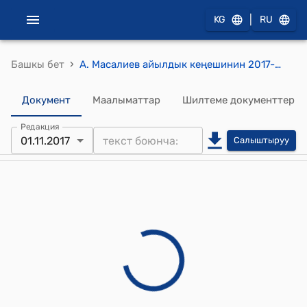
|
KG
RU
›
Башкы бет
А. Масалиев айылдык кеңешинин 2017-жылдын 01-ноябрындагы №12/3 "Алыш айылынын тушунда А.Мараимовдор пайдаланып жүргөн жер аянтынан ашыкчасын муниципалдык менчикке алуу жөнүндө" токтому
Документ
Маалыматтар
Шилтеме документтер
Редакция
01.11.2017
Салыштыруу