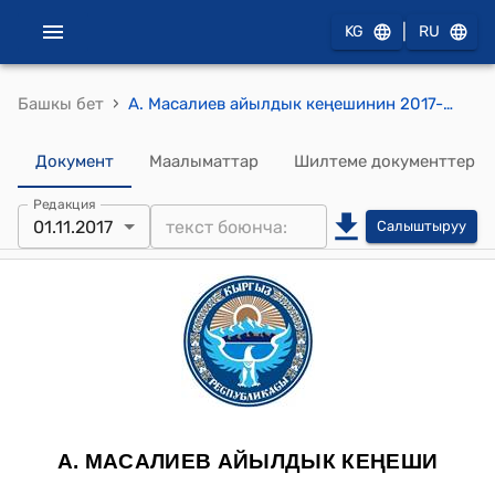
|
KG
RU
›
Башкы бет
А. Масалиев айылдык кеңешинин 2017-жылдын 01-ноябрындагы №12/6 "Кыргыз Республикасынын Финансы министрлиги Кадамжай башкармалыгынын 2017-жылдын 4-сентябрындагы № 02-39 /196 каты жөнүндө" токтому
Документ
Маалыматтар
Шилтеме документтер
Редакция
01.11.2017
Салыштыруу