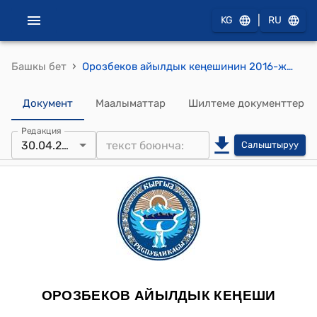
|
KG
RU
›
Башкы бет
Орозбеков айылдык кеңешинин 2016-жылдын 30-апрелиндеги №23/2 "Орозбеков айыл аймагынын жергиликтүү жамаатынын Уставын бекитүү жөнүндө" токтому
Документ
Маалыматтар
Шилтеме документтер
Редакция
30.04.2013
Салыштыруу