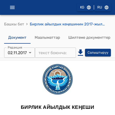
|
KG
RU
›
Башкы бет
Бирлик айылдык кеңешинин 2017-жылдын 02-ноябры №40 "Бирлик айыл өкмөтүнүн 2017-жылда 9 ай ичиндеги аткарган иштеринин жыйынтыгы жөнүндө" токтому
Документ
Маалыматтар
Шилтеме документтер
Редакция
02.11.2017
Салыштыруу