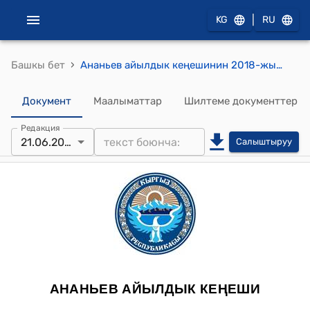
|
KG
RU
›
Башкы бет
Ананьев айылдык кеңешинин 2018-жылдын 21-июнундагы №27/17-4 "Ижарадагы павилион-контейнерлер турган желердин келишимин бир жылга узартуу жөнүндө" токтому
Документ
Маалыматтар
Шилтеме документтер
Редакция
21.06.2018
Салыштыруу