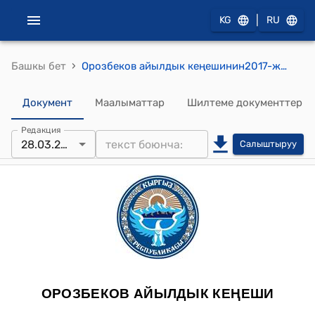
|
KG
RU
›
Башкы бет
Орозбеков айылдык кеңешинин2017-жылдын 28-мартындагы №39 "Орозбеков айыл аймагынын Кулду айылынын Кызыл Мазар участкасынын тургуну У.Темировдун “Скважина казып,трансформатор орнотуу үчүн 200 ч.м. жер аянтын ажыратып берүү жөнүндөгү” кайрылуу каты жөнүндө" токтому
Документ
Маалыматтар
Шилтеме документтер
Редакция
28.03.2017
Салыштыруу