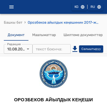
|
KG
RU
›
Башкы бет
Орозбеков айылдык кеңешинин 2017-жылдын 10-августундагы №80 "Орозбеков айыл өкмөтүнүн 2017-жылдын жылдык бекитилген бюджетине өзгөртүүлөрдү киргизүү жөнүндө" токтому
Документ
Маалыматтар
Шилтеме документтер
Редакция
10.08.2017
Салыштыруу