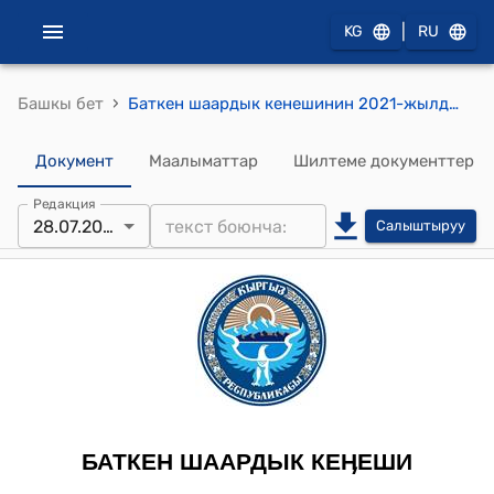
|
KG
RU
›
Башкы бет
Баткен шаардык кенешинин 2021-жылдын 28-июлундагы № 31 "Кыргыз Республикасынын Эгемендүүлүгүнүн 30-жылдыгынын урматына, “SMI group”жоопкерчилиги чектелген Коомунун башкы директору Оморов Канатбек Абдильмаматовичке Баткен шаарынын «Ардактуу атуулу» наамын ыйгаруу жөнүндө" токтому
Документ
Маалыматтар
Шилтеме документтер
Редакция
28.07.2021
Салыштыруу