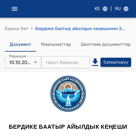
|
KG
RU
›
Башкы бет
Бердике баатыр айылдык кеңешинин 2018-жылдын 10-октябрындагы №87 "2018-жылдын 24-майындагы №76 токтомуна толуктоо киргизүү жөнүндө" токтому
Документ
Маалыматтар
Шилтеме документтер
Редакция
10.10.2018
Салыштыруу