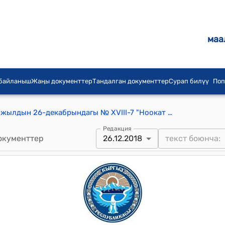
маа
 байланыш
Жаңы документтер
Тандалган документтер
Сурап билүү
Поп
Ноокат шаардык кеңешинин 2018-жылдын 26-декабрындагы № ХVIII-7 "Ноокат шаар аймагындагы мектеп жана балдар бакчаларында эмгектенип жаткан педагогикалык кызматкерлерге коммуналдык жардам көрсөтүү жөнүндө" токтому
Редакция
окументтер
26.12.2018