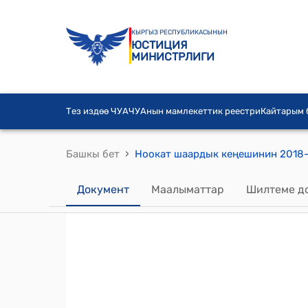
КЫРГЫЗ РЕСПУБЛИКАСЫНЫН
ЮСТИЦИЯ
МИНИСТРЛИГИ
Тез издөө ЧУА
ЧУАнын мамлекеттик реестри
Кайтарым
›
Башкы бет
Документ
Маалыматтар
Шилтеме д