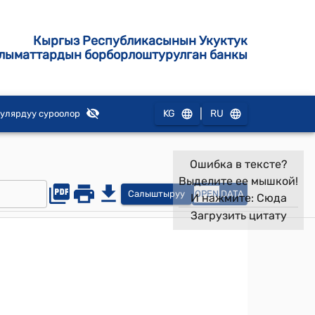
Кыргыз Республикасынын Укуктук
лыматтардын борборлоштурулган банкы
|
KG
RU
улярдуу суроолор
Ошибка в тексте?
Выделите ее мышкой!
Салыштыруу
OPEN
DATA
И нажмите:
Сюда
Загрузить цитату