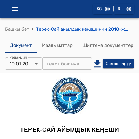
|
KG
RU
›
Башкы бет
Терек-Сай айылдык кеңешинин 2018-жылдын 10-январындагы №3 "Терек-Сай айылдык аймагына караштуу А.Чымканаев атындагы орто мектебинин Балаты залын жасалгалоо максатында паного жана скамейкага жаңы жабуу орнотуу үчүн акча каражатын бөлүп берүү жөнүндө" токтому
Документ
Маалыматтар
Шилтеме документтер
Редакция
10.01.2018
Салыштыруу