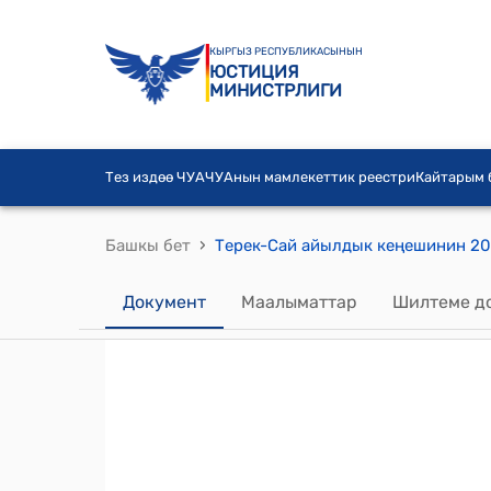
КЫРГЫЗ РЕСПУБЛИКАСЫНЫН
ЮСТИЦИЯ
МИНИСТРЛИГИ
Тез издөө ЧУА
ЧУАнын мамлекеттик реестри
Кайтарым
›
Башкы бет
Документ
Маалыматтар
Шилтеме д