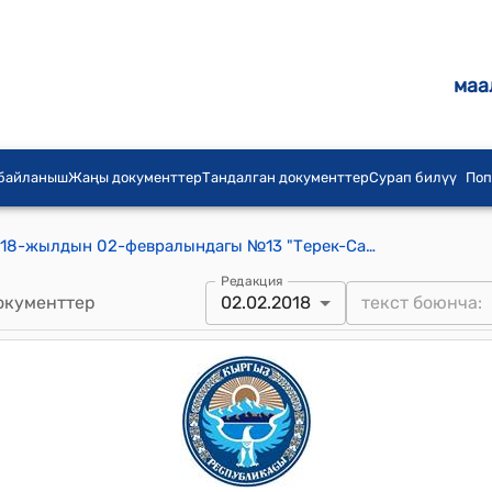
маа
 байланыш
Жаңы документтер
Тандалган документтер
Сурап билүү
Поп
Терек-Сай айылдык кеңешинин 2018-жылдын 02-февралындагы №13 "Терек-Сай айылдык аймагына караштуу Эшалы-Болуш-2 көчөсүнүн тургуну У.Абдылдаевага ден-соолугуна байланыштуу акча каражатынан жардам көрсөтүү жөнүндө" токтому
Редакция
окументтер
02.02.2018