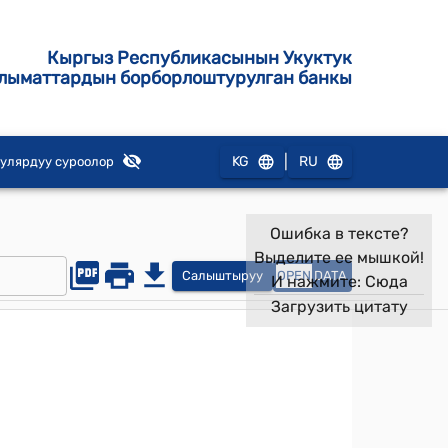
Кыргыз Республикасынын Укуктук
лыматтардын борборлоштурулган банкы
|
KG
RU
улярдуу суроолор
Ошибка в тексте?
Выделите ее мышкой!
Салыштыруу
OPEN
DATA
И нажмите:
Сюда
Загрузить цитату