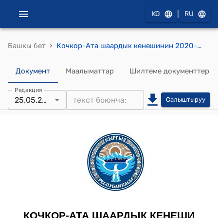
|
KG
RU
›
Башкы бет
Кочкор-Ата шаардык кенешинин 2020-жылдын 25-майындагы № 01-5 /237 "Шаар тургундарынын кайрылуусун кароо жөнүндө" токтому
Документ
Маалыматтар
Шилтеме документтер
Редакция
25.05.2020
Салыштыруу