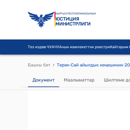
КЫРГЫЗ РЕСПУБЛИКАСЫНЫН
ЮСТИЦИЯ
МИНИСТРЛИГИ
Тез издөө ЧУА
ЧУАнын мамлекеттик реестри
Кайтарым
›
Башкы бет
Документ
Маалыматтар
Шилтеме д