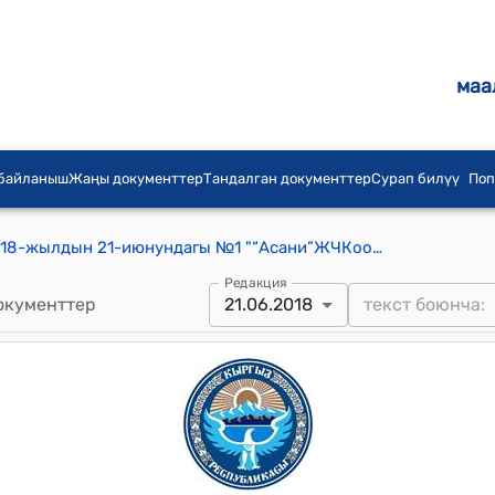
маа
 байланыш
Жаңы документтер
Тандалган документтер
Сурап билүү
Поп
Терек-Сай айылдык кеңешинин 2018-жылдын 21-июнундагы №1 "“Асани”ЖЧКоомуна кезектеги лицензияына уруксат берүү жөнүндө" токтому
Редакция
окументтер
21.06.2018