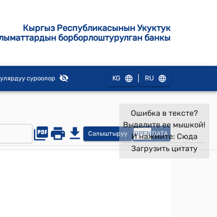
Кыргыз Республикасынын Укуктук
лыматтардын борборлоштурулган банкы
|
KG
RU
улярдуу суроолор
Ошибка в тексте?
Выделите ее мышкой!
Салыштыруу
OPEN
DATA
И нажмите:
Сюда
Загрузить цитату