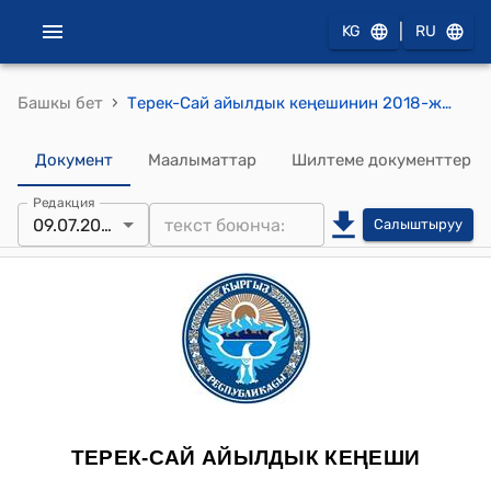
|
KG
RU
›
Башкы бет
Терек-Сай айылдык кеңешинин 2018-жылдын 09-июлундагы №10 "“Бирдиктүү терезе ” принциби боюнча айыл өкмөтүнүн алдында уюштурулган “Калкка кызмат көрсөтүү борборлорун ” бекитүү жөнүндө" токтому
Документ
Маалыматтар
Шилтеме документтер
Редакция
09.07.2018
Салыштыруу