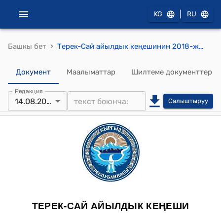
|
KG
RU
›
Башкы бет
Терек-Сай айылдык кеңешинин 2018-жылдын 14-августундагы №4 "Терек-Сай Жаштары” ЖЧКоомуна электр чубалгыларын тартуу үчүн жер аянтын бөлүп берүү жөнүндө" токтому
Документ
Маалыматтар
Шилтеме документтер
Редакция
14.08.2018
Салыштыруу