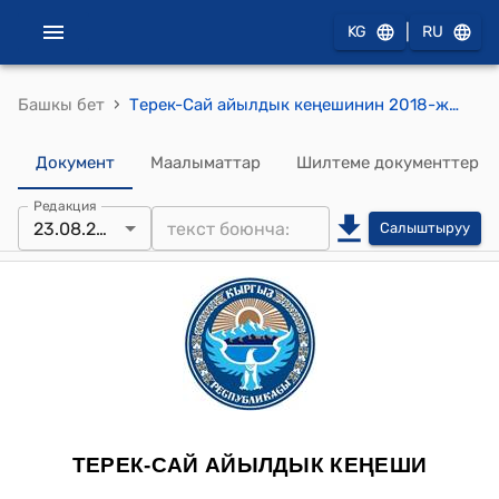
|
KG
RU
›
Башкы бет
Терек-Сай айылдык кеңешинин 2018-жылдын 23-августундагы №9 "Кыргыз Республикасынын Эгемендүүлүгүнүн 27 жылдыгына карата аткарылуучу иш чараларга акча каражатын бөлүштүрүү жөнүндө" токтому
Документ
Маалыматтар
Шилтеме документтер
Редакция
23.08.2018
Салыштыруу