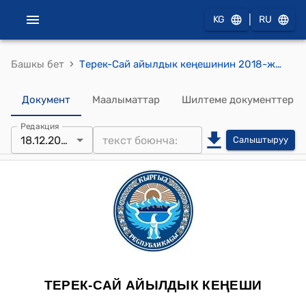
|
KG
RU
›
Башкы бет
Терек-Сай айылдык кеңешинин 2018-жылдын 18-декабрындагы №8 "Жалал-Абад шаарында боло турган волейбол оюнуна баруу үчүн жол чыгымдарын төлөө жөнүндө" токтому
Документ
Маалыматтар
Шилтеме документтер
Редакция
18.12.2018
Салыштыруу