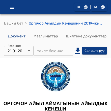
|
KG
RU
›
Башкы бет
Оргочор Айылдык Кеңешинин 2019-жылдын 21-январындагы №-04 "Айыл аймагындагы Оргочор айыл өкмөтүнүн штат бирдигин бекитүү жонүндө" токтому
Документ
Маалыматтар
Шилтеме документтер
Редакция
21.01.2019
Салыштыруу